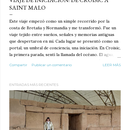
VIAJE DE INICIACIÓN: DE CROISIC A
SAINT MALO
Este viaje empezó como un simple recorrido por la
costa de Bretaña y Normandía y me transformó. Fue un
viaje tejido entre sueños, señales y memorias antiguas
que despertaron en mí. Cada lugar se presentó como un
portal, un umbral de conciencia, una iniciación. En Croisic,
la primera parada, sentí la llamada del océano. El agua,
inmensa y silenciosa, me devolvió al origen. Allí, mis
Compartir
Publicar un comentario
LEER MÁS
sueños me hablaban de la confianza en lo invisible:
avanzar como el barco que parte sin mapa, guiado solo
por la marea. Fue un recordatorio de que la vida me pide
ENTRADAS MÁS RECIENTES
soltar el control y navegar hacia lo desconocido. En
Carnac, los megalitos se alzaban como guardianes de la
memoria ancestral. Entre esas piedras milenarias se
abrió un recuerdo profundo: el de los pueblos antiguos
que sabían escuchar la Tierra y alinearse con las
estrellas. Allí viví una iniciación de enraizamiento y de
poder. Fue como si cada piedra me susurrara: “Eres